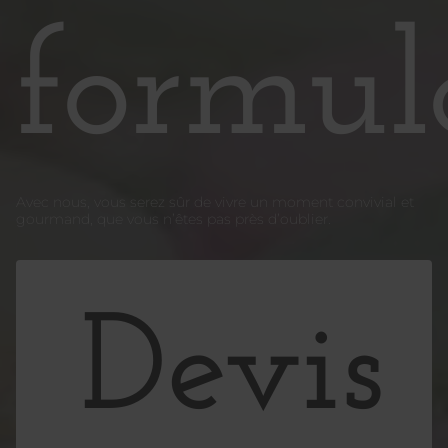
formula
Avec nous, vous serez sûr de vivre un moment convivial et
gourmand, que vous n’êtes pas près d’oublier.
Devis