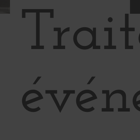
Trai
évén