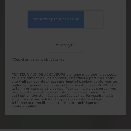
*Ces champs sont obligatoires
TRAITEUR AUX DEUX SAVEURS s'engage à ce que la collecte
et le traitement de vos données, effectués à partir de notre
site
traiteur-aux-deux-saveurs-bastia.fr
, soient conformes au
règlement général sur la protection des données (RGPD) et à
la loi Informatique et Libertés. Pour connaître et exercer vos
droits, notamment de retrait de votre consentement à
l'utilisation des données collectées par ce formulaire, ou à
vous inscrire sur la liste d'opposition au démarchage
téléphonique, veuillez consulter notre
politique de
confidentialité