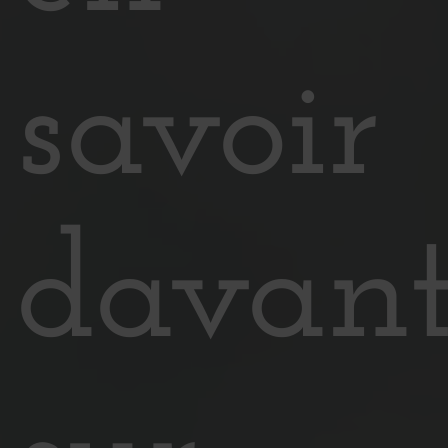
savoir
davan