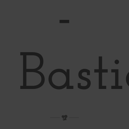
-
Bast