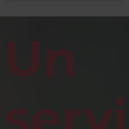
Un
serv