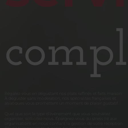
compl
Régalez-vous en dégustant nos plats raffinés et faits maison.
À déguster sans modération, nos spécialités françaises et
asiatiques vous promettent un moment de plaisir gustatif.
Quel que soit le type d’événement que vous souhaitez
organiser, sollicitez-nous. Épargnez-vous du stress lié aux
organisations en nous confiant la gestion de votre réception.